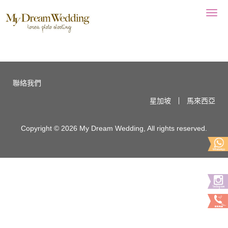
Togg
navig
聯絡我們
星加坡
馬來西亞
Copyright © 2026 My Dream Wedding, All rights reserved.