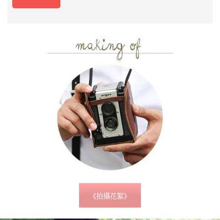
【#布拉格婚照拍攝 My Dream Wedding 布拉格浪
漫婚攝遊】
{{ vc_btn:
title=%E6%8C%89%E6%AD%A4%E7%9D%87%E9%9D%9A%E7%9B%B8
詳細內容
閱讀更多