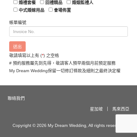
婚期
服務範圍
Custom design 婚紗攝影
Designer collection 婚紗禮服外借
婚紗攝影MV花絮
Stylish 婚禮攝影、錄影
Individuality 新娘形象設計
婚禮套餐
回禮精品
婚姻監禮人
中式婚嫁用品
會場佈置
帳單編號
敬請填寫以上有 (
*
) 之空格
# 預約服務屬先到先得，敬請客人預早兩個月前預定服務
My Dream Wedding保留一切修訂條款及細則之最終決定權