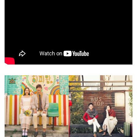
安心及有信心，選擇最強婚攝集團MY DREAM WEDDING（香港/新
加坡/馬來西亞）合作。只要客人選擇了心水韓國攝影公司， MY
DREAM WEDDING就會有專人負責與客人會面及協助拍攝後挑選相
片。其餘一切包括禮服、化妝、拍攝、翻譯、成品都由韓國攝影公司
全權負責。透過光線佈局和韓式攝影手法下讓你倆細訴愛情故事，化
身韓劇中的男女主角。