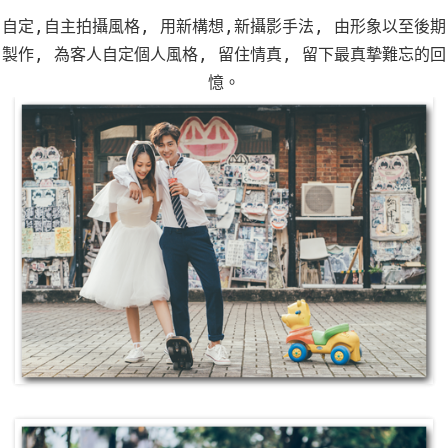
L O V E S T O R Y
紀 錄 每 分 每 刻 的 幸 福 感
自定,自主拍攝風格, 用新構想,新攝影手法, 由形象以至後期
製作, 為客人自定個人風格, 留住情真, 留下最真摯難忘的回
憶。