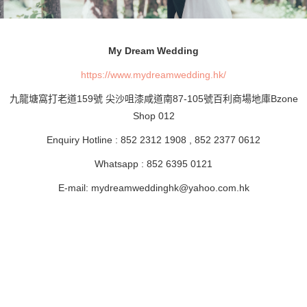
My Dream Wedding
https://www.mydreamwedding.hk/
九龍塘窩打老道159號 尖沙咀漆咸道南87-105號百利商場地庫Bzone
Shop 012
Enquiry Hotline : 852 2312 1908 , 852 2377 0612
Whatsapp : 852 6395 0121
E-mail:
mydreamweddinghk@yahoo.com.hk