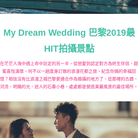
My Dream Wedding 巴黎2019最
HIT拍攝景點
在茫茫人海中遇上命中註定的另一半，從戀愛到認定對方為終生伴侶，甜
蜜喜悅滿懷，何不以一趟度身訂做的浪漫花都之旅，紀念你倆的幸福回
憶？相信沒有比浪漫之城巴黎更適合作為婚攝的地方了，從那裡的古蹟、
河流、明媚的光、迷人的石春小巷，處處都是營造美麗風景的最佳場所。