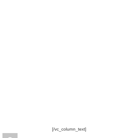
[/vc_column_text]
作
發
標