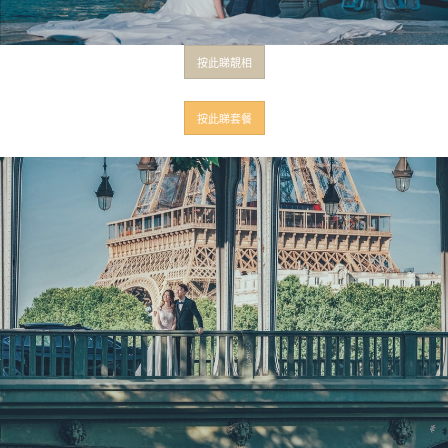
按此睇靚相
按此睇套餐