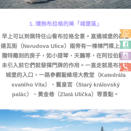
1. 環抱布拉格的美「城堡區」
早上可以到佩特任山看布拉格全景。直通城堡的聶魯
達瓦街（Nerudova Ulice）兩旁有一棟棟門樑上有着
獨特雕刻的房子，如小提琴、天鵝等，在阿拉伯數字
未引入前它們就發揮門牌的作用。一直走就是布拉格
城堡的入口，一路參觀聖維塔大教堂（Katedrála
svatého Víta）、舊皇宮（Starý královský
palác）、黃金巷（Zlatá Ulička）等景點。