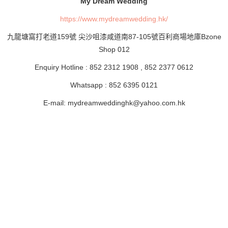
My Dream Wedding
https://www.mydreamwedding.hk/
九龍塘窩打老道159號 尖沙咀漆咸道南87-105號百利商場地庫Bzone
Shop 012
Enquiry Hotline : 852 2312 1908 , 852 2377 0612
Whatsapp : 852 6395 0121
E-mail:
mydreamweddinghk@yahoo.com.hk