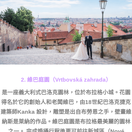
2. 維巴庭園（Vrtbovská zahrada）
是一座義大利式巴洛克園林，位於布拉格小城。花園
得名於它的創始人和老闆維巴，由18世紀巴洛克捷克
建築師Kanka 設計，雕塑是出自布勞恩之手，壁畫維
納斯是萊納的作品。維巴庭園是布拉格最美麗的園林
之一。 完成婚攝行程後更可前往新城區（Nové