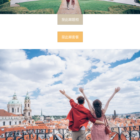
按此睇靚相
按此睇套餐