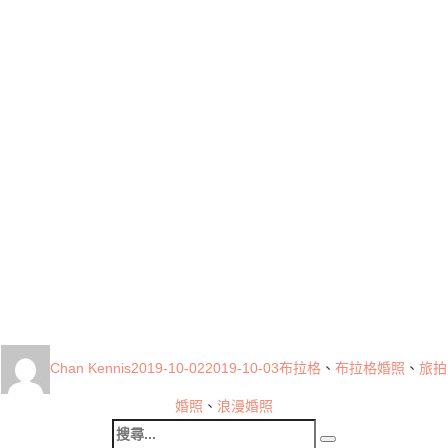
作
發
標
Chan Kennis
2019-10-02
2019-10-03
布拉格
、
布拉格婚照
、
旅拍
者
佈
籤
日
婚照
、
浪漫婚照
搜
期: