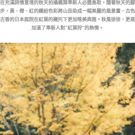
在充滿詩情意境的秋天拍攝楓葉準新人必選鳥取。隨著秋天的腳
步，黃、橙、紅的繽紛色彩將山岳染成一幅美麗的風景畫，古色
古香的日本庭院在紅葉的襯托下更加唯美典雅。秋風徐徐，更是
加溫了準新人對”紅葉狩”的熱情。