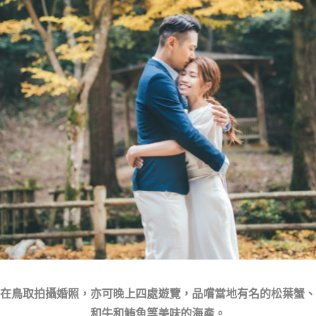
在鳥取拍攝婚照，亦可晚上四處遊覽，品嚐當地有名的松葉蟹、
和牛和鮪魚等美味的海產。