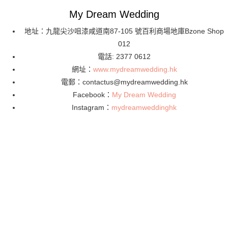
My Dream Wedding
地址：九龍尖沙咀漆咸道南87-105 號百利商場地庫Bzone Shop
012
電話: 2377 0612
網址：
www.mydreamwedding.hk
電郵：
contactus@mydreamwedding.hk
Facebook：
My Dream Wedding
Instagram：
mydreamweddinghk