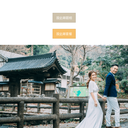
按此睇靚相
按此睇套餐