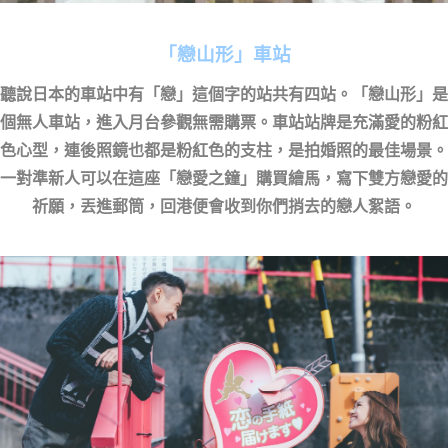
「戀山形」車站
聽說日本的車站中有「戀」這個字的站共有四站。「戀山形」是
個無人車站，進入月台參觀無需購票。車站站牌是充滿愛的粉紅
色心型，連後照鏡也都是粉紅色的支柱，是拍婚照的最佳場景。
一對準新人可以在這座「戀愛之鐘」購買繪馬，寫下雙方戀愛的
祈願，丟進郵筒，回港便會收到你們捎去的戀人絮語。